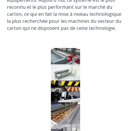
équipements. Aujourd'hui, ce système est le plus
registre
reconnu et le plus performant sur le marché du
pour
carton, ce qui en fait la mise à niveau technologique
les
la plus recherchée pour les machines du secteur du
imprimantes,
carton qui ne disposent pas de cette technologie.
les
fendeuses
et
les
découpeuses
Module
de
transfert
intermédiaire