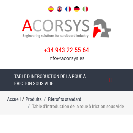
Produits
Rètrofits
standard
Table
+34 943 22 55 64
d'introduction
info@acorsys.es
de
la
roue
TABLE D'INTRODUCTION DE LA ROUE À
à
FRICTION SOUS VIDE
friction
sous
Accueil
/
Produits
Rètrofits standard
vide
Table d'introduction de la roue à friction sous vide
Transfert
à
vide