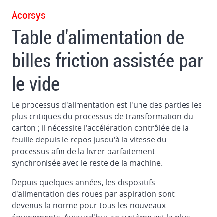
dans
Acorsys
des
Table d'alimentation de
imprimantes
Système
billes friction assistée par
automatique
de
le vide
teinture
et
Le processus d'alimentation est l'une des parties les
de
plus critiques du processus de transformation du
lavage
carton ; il nécessite l'accélération contrôlée de la
Chambre
feuille depuis le repos jusqu'à la vitesse du
fermée
processus afin de la livrer parfaitement
à
synchronisée avec le reste de la machine.
double
Depuis quelques années, les dispositifs
racleur
d'alimentation des roues par aspiration sont
Contrôle
devenus la norme pour tous les nouveaux
du