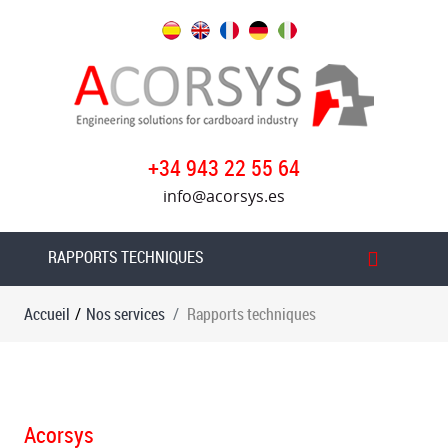
Nos
services
Rapports
techniques
+34 943 22 55 64
Démontage,
info@acorsys.es
chargement
et
installation
RAPPORTS TECHNIQUES
de
machines
Accueil
/
Nos services
Rapports techniques
Demontage
et
chargement
de
Acorsys
la