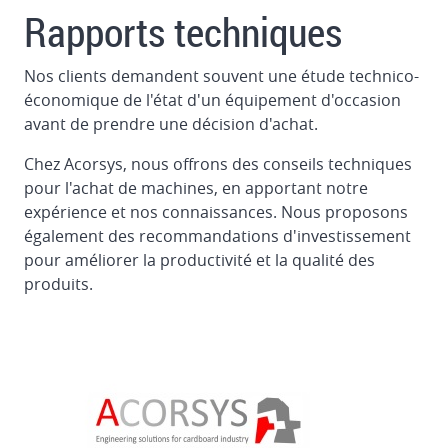
Flexo
Rapports techniques
Folder
Gluer
Nos clients demandent souvent une étude technico-
MARTIN
économique de l'état d'un équipement d'occasion
CUTLINE
avant de prendre une décision d'achat.
1622
en
Chez Acorsys, nous offrons des conseils techniques
Allemagne
pour l'achat de machines, en apportant notre
expérience et nos connaissances. Nous proposons
Desmontage
également des recommandations d'investissement
et
pour améliorer la productivité et la qualité des
chargement
produits.
de
la
découpeuse
à
plat
BOBST
160