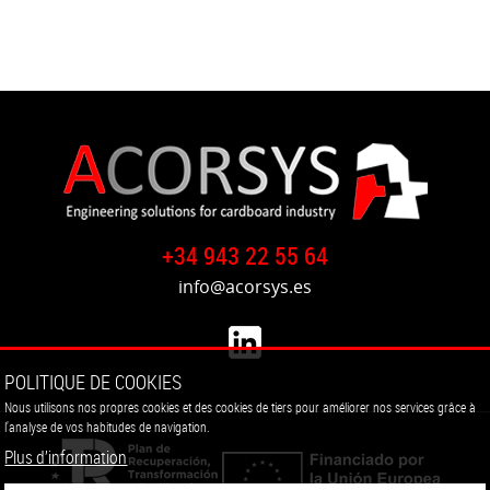
Flexo
Folder
Gluer
DOERRIES
JUMBO
d'Allemagne
en
Espagne
Réinstallation
+34 943 22 55 64
de
la
info@acorsys.es
découpeuse
à
plat
POLITIQUE DE COOKIES
BOBST
Nous utilisons nos propres cookies et des cookies de tiers pour améliorer nos services grâce à
SP
l'analyse de vos habitudes de navigation.
142E
Plus d’information
d'Allemagne