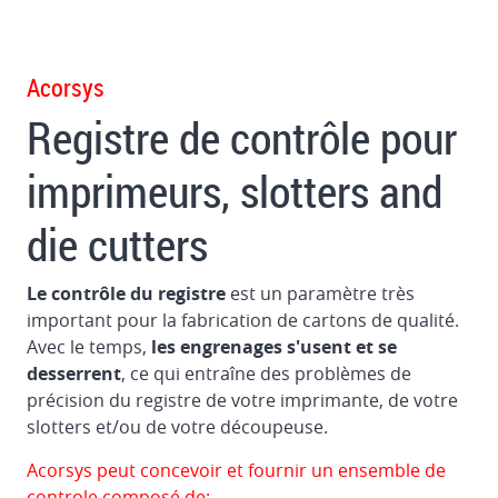
dans
des
imprimantes
Acorsys
Système
Registre de contrôle pour
automatique
de
imprimeurs, slotters and
teinture
et
die cutters
de
lavage
Le contrôle du registre
est un paramètre très
Chambre
important pour la fabrication de cartons de qualité.
fermée
Avec le temps,
les engrenages s'usent et se
à
desserrent
, ce qui entraîne des problèmes de
double
précision du registre de votre imprimante, de votre
racleur
slotters et/ou de votre découpeuse.
Contrôle
Acorsys peut concevoir et fournir un ensemble de
du
controle composé de: