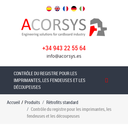
Produits
Rètrofits
standard
Table
+34 943 22 55 64
d'introduction
info@acorsys.es
de
la
roue
CONTRÔLE DU REGISTRE POUR LES
à
IMPRIMANTES, LES FENDEUSES ET LES
friction
DÉCOUPEUSES
sous
vide
Accueil
/
Produits
Rètrofits standard
Contrôle du registre pour les imprimantes, les
Transfert
fendeuses et les découpeuses
à
vide