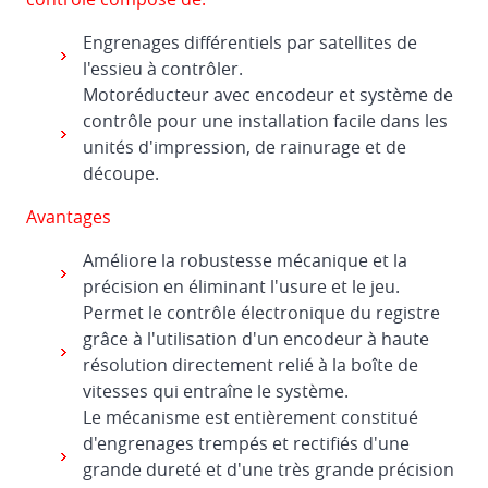
registre
Engrenages différentiels par satellites de
pour
l'essieu à contrôler.
les
Motoréducteur avec encodeur et système de
imprimantes,
contrôle pour une installation facile dans les
les
unités d'impression, de rainurage et de
fendeuses
découpe.
et
les
Avantages
découpeuses
Améliore la robustesse mécanique et la
Module
précision en éliminant l'usure et le jeu.
de
Permet le contrôle électronique du registre
transfert
grâce à l'utilisation d'un encodeur à haute
intermédiaire
résolution directement relié à la boîte de
vitesses qui entraîne le système.
Le mécanisme est entièrement constitué
d'engrenages trempés et rectifiés d'une
grande dureté et d'une très grande précision