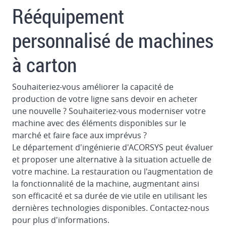
dans
Rééquipement
des
imprimantes
personnalisé de machines
Système
à carton
automatique
de
Souhaiteriez-vous améliorer la capacité de
teinture
production de votre ligne sans devoir en acheter
et
une nouvelle ? Souhaiteriez-vous moderniser votre
de
machine avec des éléments disponibles sur le
lavage
marché et faire face aux imprévus ?
Chambre
Le département d'ingénierie d'ACORSYS peut évaluer
fermée
et proposer une alternative à la situation actuelle de
à
votre machine. La restauration ou l'augmentation de
double
la fonctionnalité de la machine, augmentant ainsi
racleur
son efficacité et sa durée de vie utile en utilisant les
dernières technologies disponibles. Contactez-nous
Contrôle
pour plus d'informations.
du