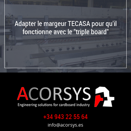
de
modernisation
de
la
Adapter le margeur TECASA pour qu'il
ligne
fonctionne avec le "triple board"
de
collage
de
la
plieuse
flexo
S&S
Adaptation
de
l'alimentateur
TECASA
+34 943 22 55 64
pour
travailler
info@acorsys.es
avec