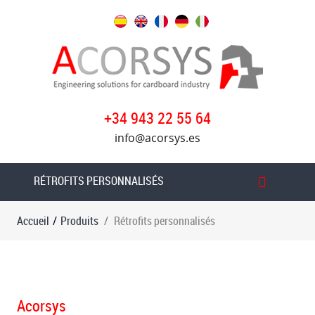
Produits
Rètrofits
standard
Table
+34 943 22 55 64
d'introduction
info@acorsys.es
de
la
roue
RÉTROFITS PERSONNALISÉS
à
friction
Accueil
/
Produits
Rétrofits personnalisés
sous
vide
Transfert
à
Acorsys
vide