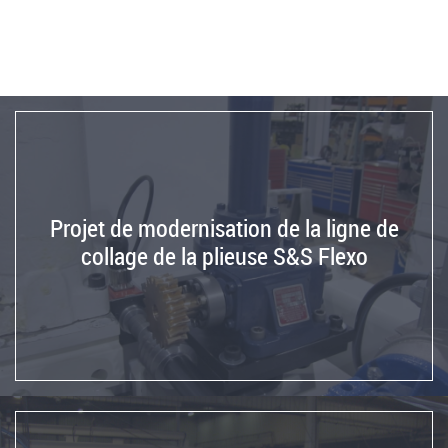
registre
pour
les
imprimantes,
les
fendeuses
et
les
découpeuses
Projet de modernisation de la ligne de
Module
collage de la plieuse S&S Flexo
de
transfert
intermédiaire
Rétrofits
personnalisés
Projet