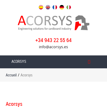
Accueil
Nos
services
Produits
+34 943 22 55 64
info@acorsys.es
Acorsys
Oversys
ACORSYS
groupe
Actualités
Accueil
/
Acorsys
Rejoignez
notre
équipe
Contact
Acorsys