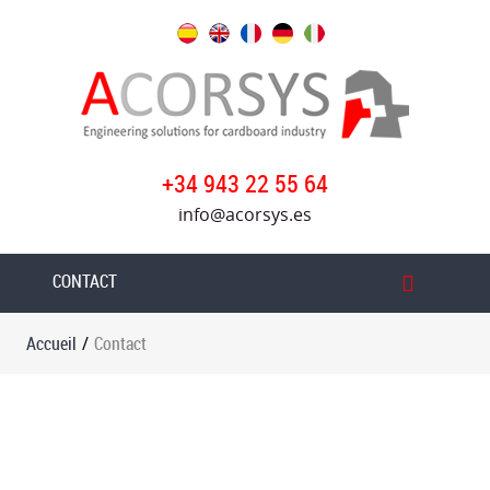
Accueil
Nos
services
Produits
+34 943 22 55 64
info@acorsys.es
Acorsys
Oversys
CONTACT
groupe
Actualités
Accueil
/
Contact
Rejoignez
notre
équipe
Contact