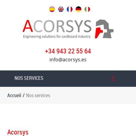
Accueil
Nos
services
Produits
+34 943 22 55 64
info@acorsys.es
Acorsys
Oversys
NOS SERVICES
groupe
Actualités
Accueil
/
Nos services
Rejoignez
notre
équipe
Contact
Acorsys