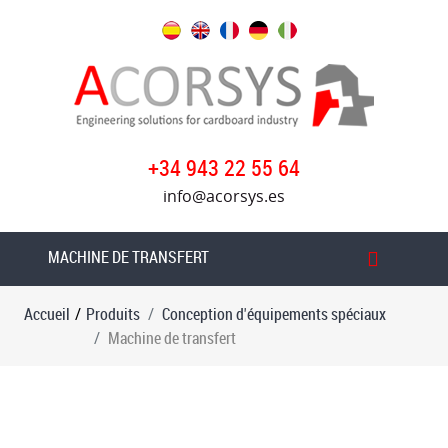
Produits
Conception
d'équipements
spéciaux
+34 943 22 55 64
Colleuse
info@acorsys.es
de
bord
de
MACHINE DE TRANSFERT
rouleau
de
Accueil
/
Produits
Conception d'équipements spéciaux
papier
Machine de transfert
Monteur
de
boîtes
spéciales