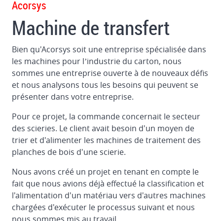
Acorsys
Machine
Machine de transfert
de
transfert
Bien qu'Acorsys soit une entreprise spécialisée dans
Machine
les machines pour l’industrie du carton, nous
à
sommes une entreprise ouverte à de nouveaux défis
coller
et nous analysons tous les besoins qui peuvent se
les
présenter dans votre entreprise.
feuilles
de
Pour ce projet, la commande concernait le secteur
carton
des scieries. Le client avait besoin d'un moyen de
trier et d'alimenter les machines de traitement des
Dossier
planches de bois d'une scierie.
d'équarrissage
Nous avons créé un projet en tenant en compte le
fait que nous avions déjà effectué la classification et
l'alimentation d'un matériau vers d'autres machines
chargées d'exécuter le processus suivant et nous
nous sommes mis au travail.