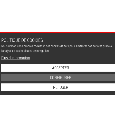
POLITIQUE DE COOKIES
Nous utilisons nos propres cookies et des cookies de tiers pour améliorer nos services grâce à
l'analyse de vos habitudes de navigation.
Plus d’information
ACCEPTER
CONFIGURER
REFUSER