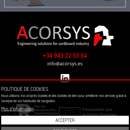
de
modernisation
de
la
ligne
de
collage
de
+34 943 22 55 64
la
plieuse
info@acorsys.es
flexo
S&S
Adaptation
POLITIQUE DE COOKIES
de
Nous utilisons nos propres cookies et des cookies de tiers pour améliorer nos services grâce à
l'analyse de vos habitudes de navigation.
l'alimentateur
Plus d’information
TECASA
pour
ACCEPTER
travailler
avec