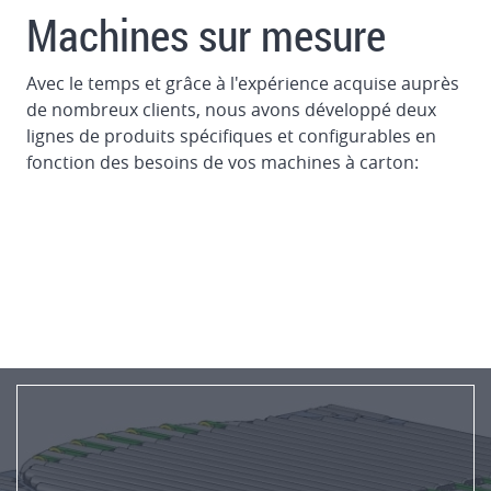
dans
Machines sur mesure
des
imprimantes
Avec le temps et grâce à l'expérience acquise auprès
de nombreux clients, nous avons développé deux
Système
lignes de produits spécifiques et configurables en
automatique
fonction des besoins de vos machines à carton:
de
teinture
et
de
lavage
Chambre
fermée
à
double
racleur
Contrôle
du