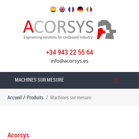
Produits
Rètrofits
standard
Table
+34 943 22 55 64
d'introduction
info@acorsys.es
de
la
roue
MACHINES SUR MESURE
à
friction
Accueil
/
Produits
Machines sur mesure
sous
vide
Transfert
à
Acorsys
vide