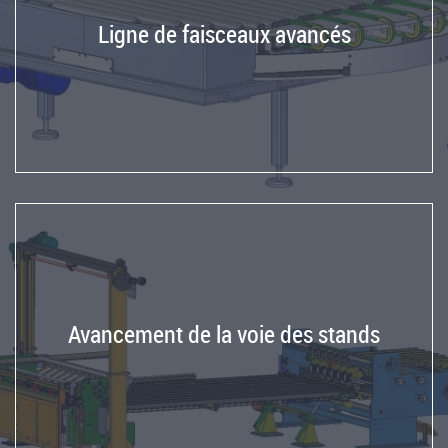
registre
Ligne de faisceaux avancés
pour
les
imprimantes,
les
fendeuses
et
les
découpeuses
Module
de
transfert
intermédiaire
Avancement de la voie des stands
Rétrofits
personnalisés
Projet