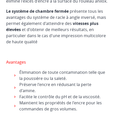
élimine l'excès d'encre à la surface du rouleau anilox.
registre
pour
Le système de chambre fermée
présente tous les
les
avantages du système de racle à angle inversé, mais
imprimantes,
permet également d'atteindre des
vitesses plus
les
élevées
et d'obtenir de meilleurs résultats, en
fendeuses
particulier dans le cas d'une impression multicolore
et
de haute qualité
les
découpeuses
Avantages
Module
de
Élimination de toute contamination telle que
transfert
la poussière ou la saleté.
intermédiaire
Préserve l'encre en réduisant la perte
d'amine.
Facilite le contrôle du pH et de la viscosité.
Maintient les propriétés de l'encre pour les
commandes de gros volumes.