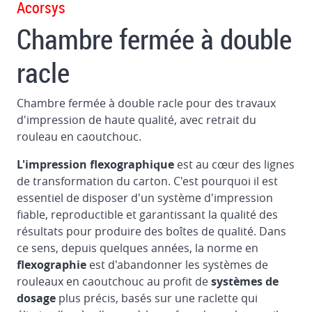
Acorsys
dans
des
Chambre fermée à double
imprimantes
racle
Système
automatique
Chambre fermée à double racle pour des travaux
de
d'impression de haute qualité, avec retrait du
teinture
rouleau en caoutchouc.
et
de
L'impression flexographique
est au cœur des lignes
lavage
de transformation du carton. C'est pourquoi il est
Chambre
essentiel de disposer d'un système d'impression
fermée
fiable, reproductible et garantissant la qualité des
à
résultats pour produire des boîtes de qualité. Dans
double
ce sens, depuis quelques années, la norme en
racleur
flexographie
est d'abandonner les systèmes de
rouleaux en caoutchouc au profit de
systèmes de
Contrôle
dosage
plus précis, basés sur une raclette qui
du