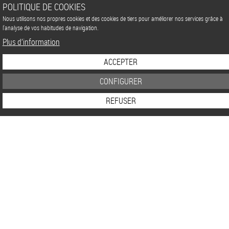
POLITIQUE DE COOKIES
Nous utilisons nos propres cookies et des cookies de tiers pour améliorer nos services grâce à
l'analyse de vos habitudes de navigation.
Plus d’information
ACCEPTER
CONFIGURER
REFUSER