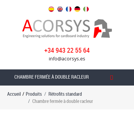
Produits
Rètrofits
standard
Table
+34 943 22 55 64
d'introduction
info@acorsys.es
de
la
roue
CHAMBRE FERMÉE À DOUBLE RACLEUR
à
friction
Accueil
/
Produits
Rètrofits standard
sous
Chambre fermée à double racleur
vide
Transfert
à
vide