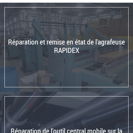
Flexo
Folder
Gluer
DOERRIES
JUMBO
d'Allemagne
Réparation et remise en état de l'agrafeuse
en
RAPIDEX
Espagne
Réinstallation
de
la
découpeuse
à
plat
BOBST
SP
142E
d'Allemagne
Réparation de l'outil central mobile sur la