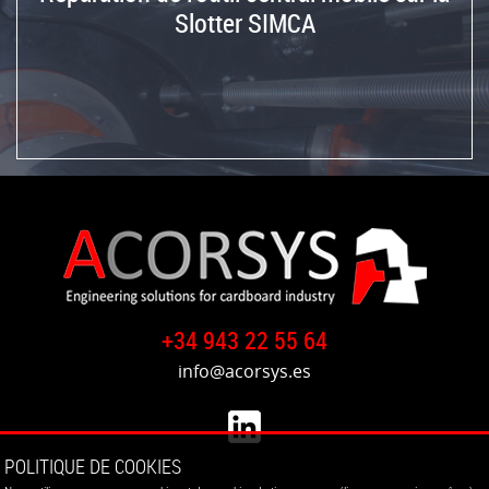
vers
Slotter SIMCA
Israël
Réinstallation
de
l'encolleuse
Flexo
MARTIN
TRANSLINE
de
l'Allemagne
vers
l'Espagne
+34 943 22 55 64
Réinstallation
info@acorsys.es
ONDULATOR
de
l'Espagne
vers
POLITIQUE DE COOKIES
la