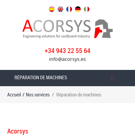
Nos
services
Rapports
techniques
+34 943 22 55 64
Démontage,
info@acorsys.es
chargement
et
installation
RÉPARATION DE MACHINES
de
machines
Accueil
/
Nos services
Réparation de machines
Demontage
et
chargement
de
Acorsys
la