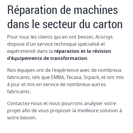
Flexo
Réparation de machines
Folder
Gluer
dans le secteur du carton
MARTIN
CUTLINE
Pour tous les clients qui en ont besoin, Acorsys
1622
dispose d'un service technique spécialisé et
en
expérimenté dans la
réparation et la révision
Allemagne
d'équipements de transformation
.
Desmontage
Nos équipes ont de l'expérience avec de nombreux
et
fabricants, tels que EMBA, Tecasa, Srpack, et ont mis
chargement
à jour et mis en service de nombreux autres
de
fabricants.
la
découpeuse
Contactez-nous et nous pourrons analyser votre
à
projet afin de vous proposer la meilleure solution à
plat
votre besoin.
BOBST
160