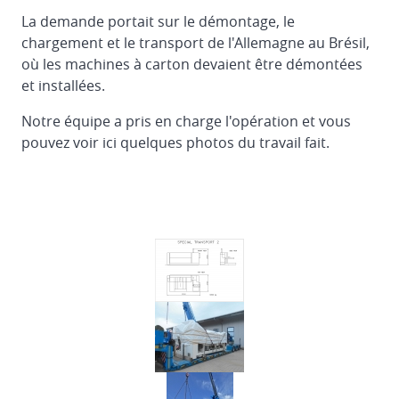
Demontage
La demande portait sur le démontage, le
et
chargement et le transport de l'Allemagne au Brésil,
chargement
où les machines à carton devaient être démontées
de
et installées.
la
Flexo
Notre équipe a pris en charge l'opération et vous
Folder
pouvez voir ici quelques photos du travail fait.
Gluer
EMBA
160
en
Finlande
Réinstallation
de
la
Flexo
Folder
Gluer