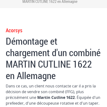
MARTIN CUTLINE 1622 en Allemagne
MARTIN
CUTLINE
1622
en
Allemagne
Acorsys
Démontage et
Desmontage
et
chargement d'un combiné
chargement
de
MARTIN CUTLINE 1622
la
découpeuse
en Allemagne
à
plat
BOBST
Dans ce cas, un client nous contacte car il a pris la
160
décision de vendre son combiné (FFG), plus
au
précisément une
Martin Cutline 1622
. Équipée d'un
Brésil
prefeeder, d'une découpeuse rotative et d'un taper.