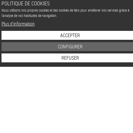
POLITIQUE DE COOKIES
Nous utilisons nos propres cookies et des cookies de tiers pour améliorer nos services grâce à
l'analyse de vos habitudes de navigation.
Plus d’information
ACCEPTER
CONFIGURER
REFUSER