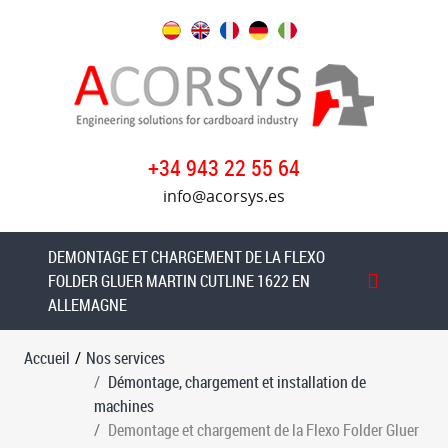
Nos
services
Démontage,
chargement
+34 943 22 55 64
et
installation
info@acorsys.es
de
machines
DEMONTAGE ET CHARGEMENT DE LA FLEXO
Demontage
FOLDER GLUER MARTIN CUTLINE 1622 EN
et
ALLEMAGNE
chargement
de
Accueil
/
Nos services
la
Démontage, chargement et installation de
Flexo
machines
Folder
Demontage et chargement de la Flexo Folder Gluer
Gluer