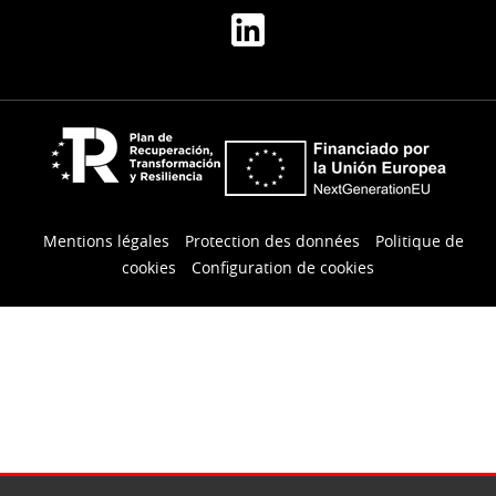
d'une
découpeuse
rotative
UNITED
d'Allemagne
aux
États-
Unis
Mentions légales
Protection des données
Politique de
cookies
Configuration de cookies