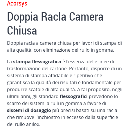
Acorsys
nelle
stampanti
Doppia Racla Camera
Sistema
Chiusa
automatico
di
Doppia racla a camera chiusa per lavori di stampa di
oscuramento
alta qualità, con eliminazione del rullo in gomma.
e
lavaggio
La
stampa flessografica
è l'essenza delle linee di
Camera
trasformazione del cartone. Pertanto, disporre di un
chiusa
sistema di stampa affidabile e ripetitivo che
a
garantisca la qualità dei risultati è fondamentale per
doppio
produrre scatole di alta qualità. A tal proposito, negli
raschiatore
ultimi anni, gli standard
flessografici
prevedono lo
scarto dei sistemi a rulli in gomma a favore di
Controllo
sistemi di dosaggio
più precisi basati su una racla
del
che rimuove l'inchiostro in eccesso dalla superficie
registro
del rullo anilox.
per