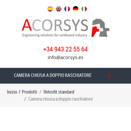
Prodotti
Retrofit
standard
Tabella
+34 943 22 55 64
di
info@acorsys.es
introduzione
della
ruota
CAMERA CHIUSA A DOPPIO RASCHIATORE
di
frizione
Inizio
/
Prodotti
Retrofit standard
a
Camera chiusa a doppio raschiatore
vuoto
Trasferimento
sotto
vuoto