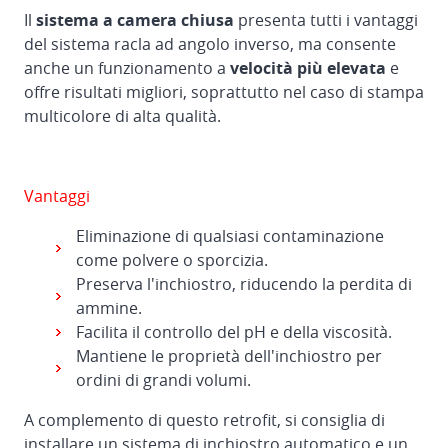
stampanti,
Il
sistema a camera chiusa
presenta tutti i vantaggi
scanalatrici
del sistema racla ad angolo inverso, ma consente
e
anche un funzionamento a
velocità più elevata
e
fustellatrici
offre risultati migliori, soprattutto nel caso di stampa
multicolore di alta qualità.
Intermediate
transfer
module
Vantaggi
Eliminazione di qualsiasi contaminazione
come polvere o sporcizia.
Preserva l'inchiostro, riducendo la perdita di
ammine.
Facilita il controllo del pH e della viscosità.
Mantiene le proprietà dell'inchiostro per
ordini di grandi volumi.
A complemento di questo retrofit, si consiglia di
installare un sistema di inchiostro automatico e un