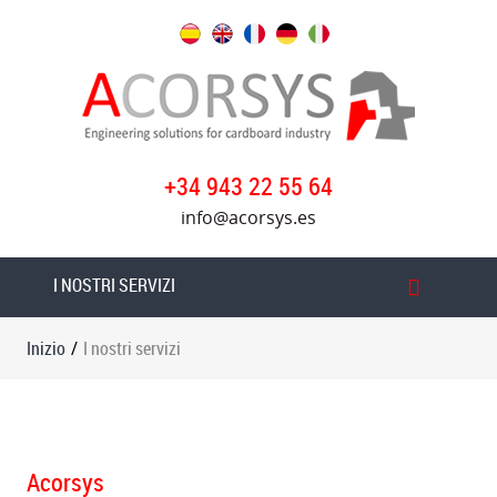
Inizio
I
nostri
servizi
+34 943 22 55 64
Prodotti
info@acorsys.es
Acorsys
I NOSTRI SERVIZI
Gruppo
Oversys
Inizio
/
I nostri servizi
Notizie
Lavora
con
noi
Acorsys