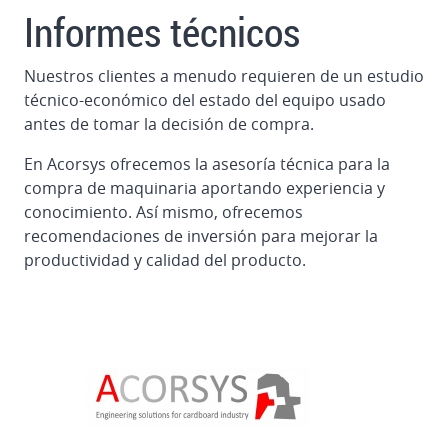
Gluer
Informes técnicos
MARTIN
CUTLINE
Nuestros clientes a menudo requieren de un estudio
1622
técnico-económico del estado del equipo usado
en
antes de tomar la decisión de compra.
Alemania
En Acorsys ofrecemos la asesoría técnica para la
Desmontaje
compra de maquinaria aportando experiencia y
y
conocimiento. Así mismo, ofrecemos
carga
recomendaciones de inversión para mejorar la
troqueladora
productividad y calidad del producto.
plana
BOBST
160
en
Brasil
Desmontaje
y