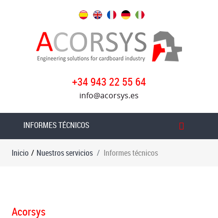
Nuestros
servicios
Informes
técnicos
+34 943 22 55 64
Desmontaje,
info@acorsys.es
Carga
e
instalación
INFORMES TÉCNICOS
de
maquinaria
Inicio
/
Nuestros servicios
Informes técnicos
Desmontaje
y
carga
Flexo
Acorsys
Folder