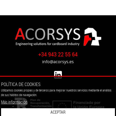
Reinstalación
de
troqueladora
plana
BOBST
SP
142E
de
+34 943 22 55 64
Alemania
a
info@acorsys.es
Israel
Reinstalación
Flexo
POLÍTICA DE COOKIES
Folder
Utilizamos cookies propias y de terceros para mejorar nuestros servicios mediante el análisis
de sus hábitos de navegación.
Gluer
MARTIN
Más información
TRANSLINE
ACEPTAR
de