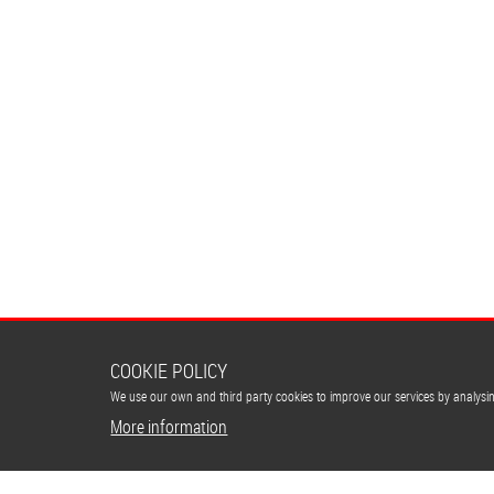
COOKIE POLICY
We use our own and third party cookies to improve our services by analys
More information