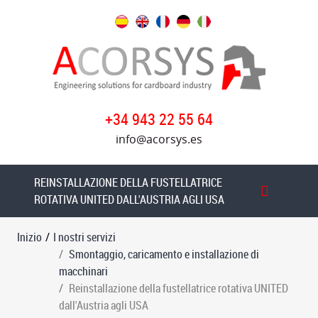
I
nostri
servizi
Smontaggio,
+34 943 22 55 64
caricamento
e
info@acorsys.es
installazione
di
REINSTALLAZIONE DELLA FUSTELLATRICE
macchinari
ROTATIVA UNITED DALL'AUSTRIA AGLI USA
Smontaggio
e
Inizio
/
I nostri servizi
carico
Smontaggio, caricamento e installazione di
della
macchinari
piegatrice
Reinstallazione della fustellatrice rotativa UNITED
incollatrice
dall'Austria agli USA
MARTIN