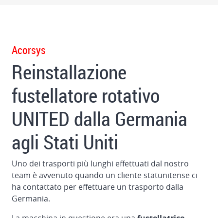
CUTLINE
1622
in
Germania
Acorsys
Reinstallazione
Smontaggio
e
fustellatore rotativo
carico
della
UNITED dalla Germania
fustellatrice
BOBST
agli Stati Uniti
160
in
Brasile
Uno dei trasporti più lunghi effettuati dal nostro
team è avvenuto quando un cliente statunitense ci
Smontaggio
ha contattato per effettuare un trasporto dalla
e
Germania
.
carico
dell'incollatrice