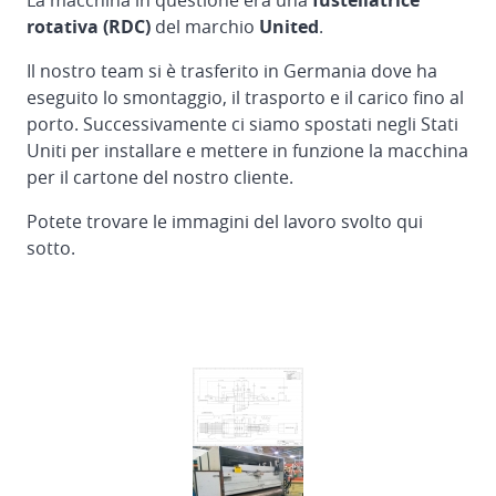
La macchina in questione era una
fustellatrice
flessografica
rotativa (RDC)
del marchio
United
.
EMBA
160
Il nostro team si è trasferito in Germania dove ha
in
eseguito lo smontaggio, il trasporto e il carico fino al
Finlandia
porto. Successivamente ci siamo spostati negli Stati
Uniti per installare e mettere in funzione la macchina
Reinstallazione
per il cartone del nostro cliente.
della
piegatrice
Potete trovare le immagini del lavoro svolto qui
incollatrice
sotto.
DOERRIES
JUMBO
dalla
Germania
alla
Spagna
Reinstallazione
di