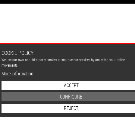
COOKIE POLICY
We use our own and third party cookies to improve our services by analysing your online
movements.
More information
ACCEPT
CONFIGURE
REJECT