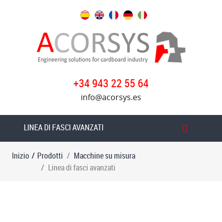
Prodotti
Macchine
su
misura
+34 943 22 55 64
Linea
info@acorsys.es
di
fasci
avanzati
LINEA DI FASCI AVANZATI
Linea
Inizio
/
Prodotti
Macchine su misura
di
Linea di fasci avanzati
avanzamento
della
fossa