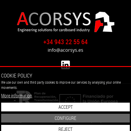
+34 943 22 55 64
info@acorsys.es
COOKIE POLICY
We use our own and third party cookies to improve our services by analysing your online
movements.
More information
ACCEPT
CONFIGURE
Legal notice
Data protection
Cookie policy
Cookie
settings
REJECT