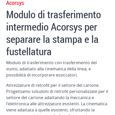
Acorsys
nelle
stampanti
Modulo di trasferimento
Sistema
intermedio Acorsys per
automatico
di
separare la stampa e la
oscuramento
e
fustellatura
lavaggio
Camera
Modulo di trasferimento con trasferimento del
chiusa
vuoto, adattato alla cinematica della linea, e
a
possibilità di incorporare essiccatori.
doppio
raschiatore
Attrezzature di retrofit per il settore del cartone.
Progettiamo soluzioni di retrofit personalizzate per il
Controllo
settore del cartone adattando la meccanica e
del
l'elettronica alle attrezzature esistenti. La cinematica
registro
viene adattata a quelle esistenti, sfruttando la
per