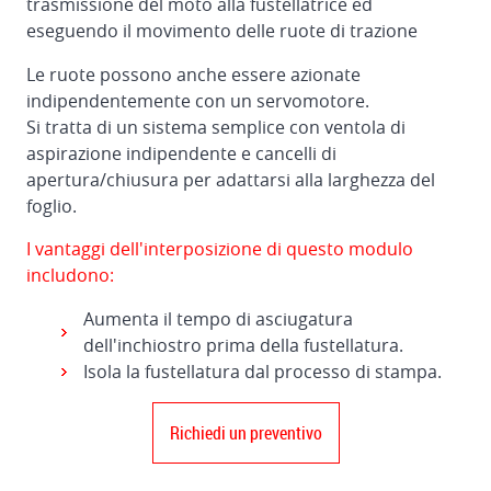
trasmissione del moto alla fustellatrice ed
stampanti,
eseguendo il movimento delle ruote di trazione
scanalatrici
e
Le ruote possono anche essere azionate
fustellatrici
indipendentemente con un servomotore.
Si tratta di un sistema semplice con ventola di
Intermediate
aspirazione indipendente e cancelli di
transfer
apertura/chiusura per adattarsi alla larghezza del
module
foglio.
I vantaggi dell'interposizione di questo modulo
includono:
Aumenta il tempo di asciugatura
dell'inchiostro prima della fustellatura.
Isola la fustellatura dal processo di stampa.
Richiedi un preventivo