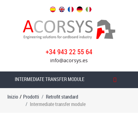
Prodotti
Retrofit
standard
Tabella
+34 943 22 55 64
di
info@acorsys.es
introduzione
della
ruota
INTERMEDIATE TRANSFER MODULE
di
frizione
Inizio
/
Prodotti
Retrofit standard
a
Intermediate transfer module
vuoto
Trasferimento
sotto
vuoto