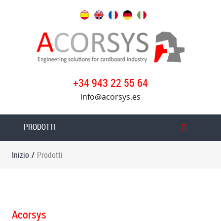
Inizio
I
nostri
servizi
+34 943 22 55 64
Prodotti
info@acorsys.es
Acorsys
PRODOTTI
Gruppo
Oversys
Inizio
/
Prodotti
Notizie
Lavora
con
noi
Acorsys