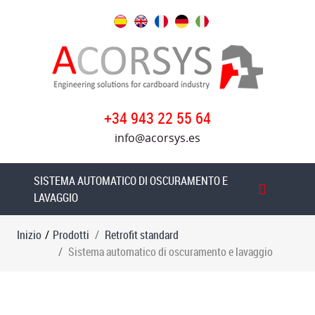
Prodotti
Retrofit
standard
Tabella
+34 943 22 55 64
di
info@acorsys.es
introduzione
della
ruota
SISTEMA AUTOMATICO DI OSCURAMENTO E
di
LAVAGGIO
frizione
a
Inizio
/
Prodotti
Retrofit standard
vuoto
Sistema automatico di oscuramento e lavaggio
Trasferimento
sotto
vuoto