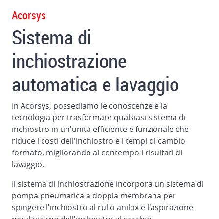
nelle
Acorsys
stampanti
Sistema di
Sistema
automatico
inchiostrazione
di
oscuramento
automatica e lavaggio
e
lavaggio
In Acorsys, possediamo le conoscenze e la
Camera
tecnologia per trasformare qualsiasi sistema di
chiusa
inchiostro in un'unità efficiente e funzionale che
a
riduce i costi dell'inchiostro e i tempi di cambio
doppio
formato, migliorando al contempo i risultati di
raschiatore
lavaggio.
Controllo
Il sistema di inchiostrazione incorpora un sistema di
del
pompa pneumatica a doppia membrana per
registro
spingere l'inchiostro al rullo anilox e l'aspirazione
per