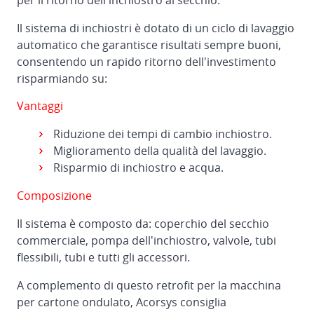
per il ritorno dell'inchiostro al secchio.
stampanti,
Il sistema di inchiostri è dotato di un ciclo di lavaggio
scanalatrici
automatico che garantisce risultati sempre buoni,
e
consentendo un rapido ritorno dell'investimento
fustellatrici
risparmiando su:
Intermediate
Vantaggi
transfer
module
Riduzione dei tempi di cambio inchiostro.
Miglioramento della qualità del lavaggio.
Risparmio di inchiostro e acqua.
Composizione
Il sistema è composto da: coperchio del secchio
commerciale, pompa dell'inchiostro, valvole, tubi
flessibili, tubi e tutti gli accessori.
A complemento di questo retrofit per la macchina
per cartone ondulato, Acorsys consiglia