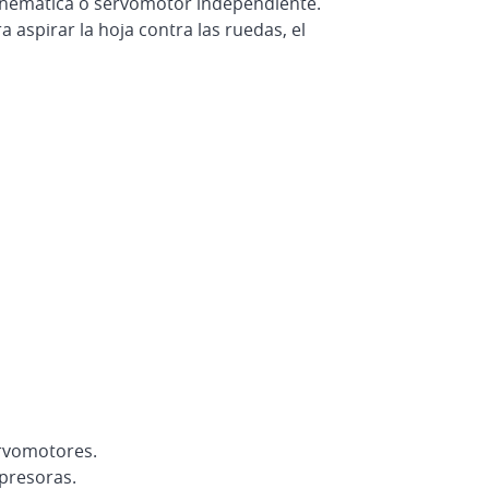
cinemática o servomotor independiente.
 aspirar la hoja contra las ruedas, el
ervomotores.
mpresoras.