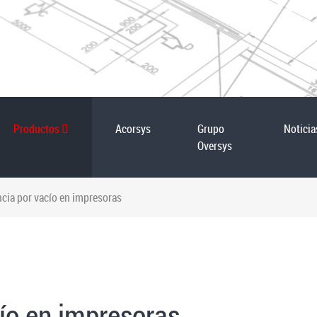
Productos
Acorsys
Grupo
Noticia
Oversys
ncia por vacío en impresoras
ío en impresoras