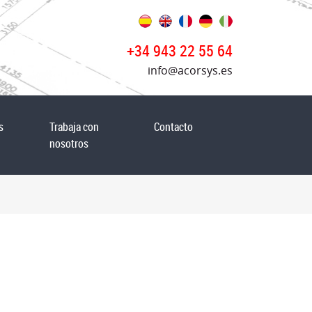
+34 943 22 55 64
info@acorsys.es
s
Trabaja con
Contacto
nosotros