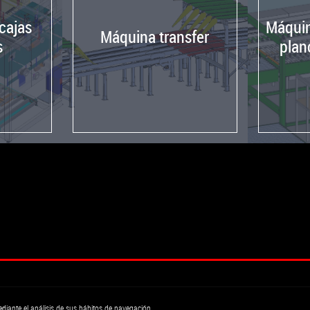
cajas
Máquin
Máquina transfer
s
plan
diante el análisis de sus hábitos de navegación.