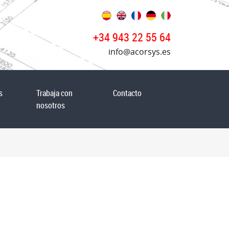
+34 943 22 55 64
info@acorsys.es
s
Trabaja con
Contacto
nosotros