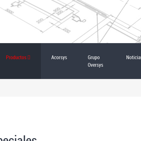
Productos
Acorsys
Grupo
Noticia
Oversys
peciales